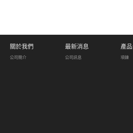
關於我們
最新消息
產品
公司簡介
公司訊息
項鍊
經營理念
戒指
公司大事記
耳環
經營團隊
主要股東
公司組織