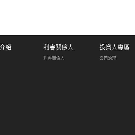
介紹
利害關係人
投資人專區
利害關係人
公司治理
ESG永續發展
法人說明會
每月營業收入
財務報表
常見問題
電話 : (02)